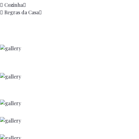
Cozinha
Regras da Casa
+
+
+
+
+