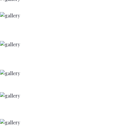
+
+
+
+
+