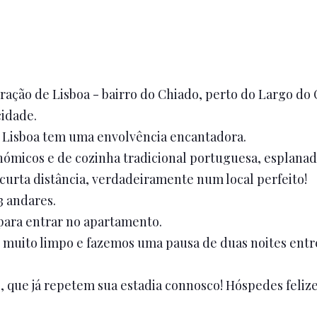
ção de Lisboa - bairro do Chiado, perto do Largo do
cidade.
e Lisboa tem uma envolvência encantadora.
ómicos e de cozinha tradicional portuguesa, esplanada
 curta distância, verdadeiramente num local perfeito!
3 andares.
para entrar no apartamento.
uito limpo e fazemos uma pausa de duas noites entre c
ue já repetem sua estadia connosco! Hóspedes felizes,